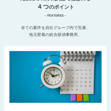
４つ
のポイント
– FEATURES –
全ての案件を自社グループ内で完遂、
地元密着の総合探偵事務所。