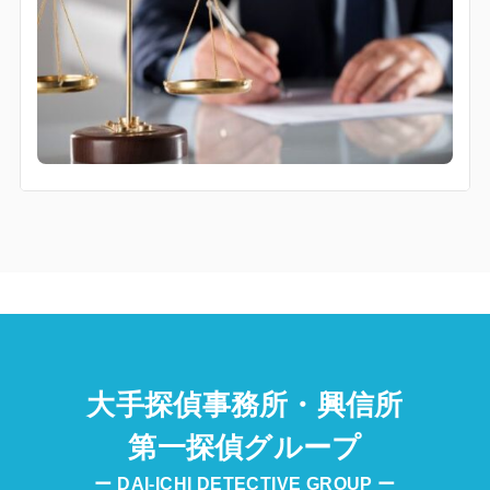
大手探偵事務所・興信所
第一探偵グループ
ー DAI-ICHI DETECTIVE GROUP ー