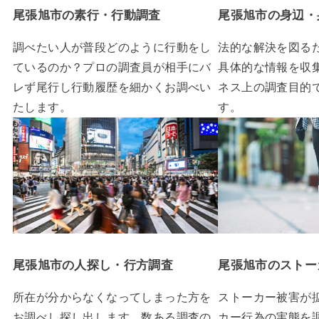
尾張旭市の素行・行動調査
尾張旭市の身辺・
調べたい人が普段どのように行動をし
法的な解決を図る
ているのか？プロの調査員が相手にバ
具体的な情報を収
レず尾行し行動履歴を細かくお調べい
ネス上の調査目的
たします。
す。
尾張旭市の人探し・行方調査
尾張旭市のストー
所在が分からなくなってしまった方を
ストーカー被害が
お調べし探し出します。数ある調査の
カー行為の実態を