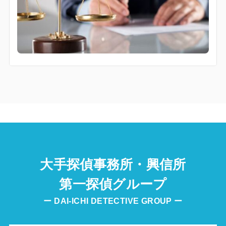
大手探偵事務所・興信所
第一探偵グループ
ー DAI-ICHI DETECTIVE GROUP ー