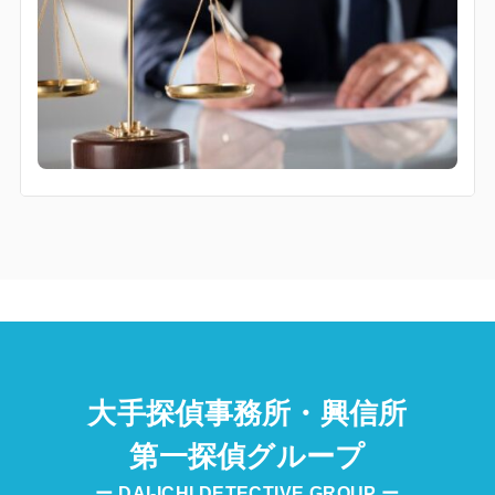
大手探偵事務所・興信所
第一探偵グループ
ー DAI-ICHI DETECTIVE GROUP ー