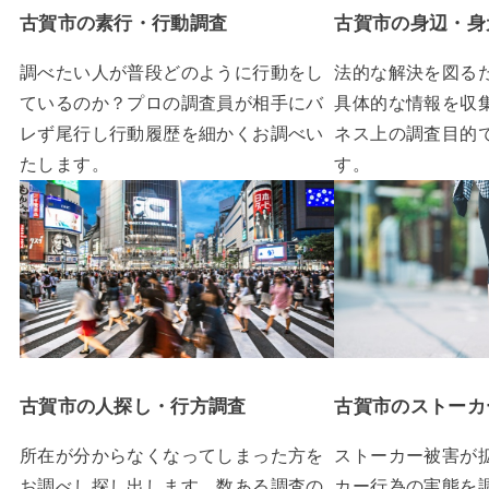
古賀市の素行・行動調査
古賀市の身辺・身
調べたい人が普段どのように行動をし
法的な解決を図る
ているのか？プロの調査員が相手にバ
具体的な情報を収
レず尾行し行動履歴を細かくお調べい
ネス上の調査目的
たします。
す。
古賀市の人探し・行方調査
古賀市のストーカ
所在が分からなくなってしまった方を
ストーカー被害が
お調べし探し出します。数ある調査の
カー行為の実態を