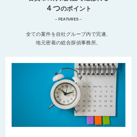
４つ
のポイント
– FEATURES –
全ての案件を自社グループ内で完遂、
地元密着の総合探偵事務所。