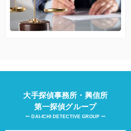
大手探偵事務所・興信所
第一探偵グループ
ー DAI-ICHI DETECTIVE GROUP ー