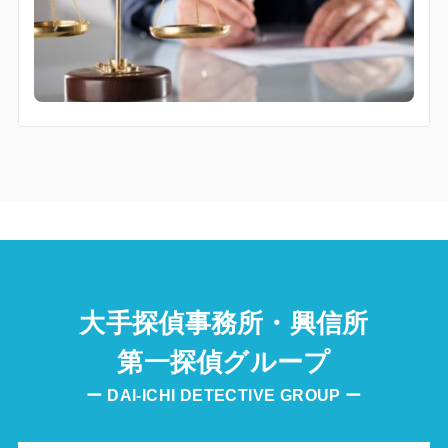
大手探偵事務所・興信所
第一探偵グループ
ー DAI-ICHI DETECTIVE GROUP ー