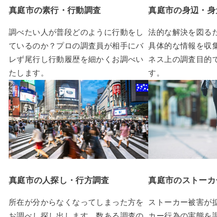
真庭市の素行・行動調査
真庭市の身辺・身
調べたい人が普段どのように行動をし
法的な解決を図る
ているのか？プロの調査員が相手にバ
具体的な情報を収
レず尾行し行動履歴を細かくお調べい
ネス上の調査目的
たします。
す。
真庭市の人探し・行方調査
真庭市のストーカ
所在が分からなくなってしまった方を
ストーカー被害が
お調べし探し出します。数ある調査の
カー行為の実態を