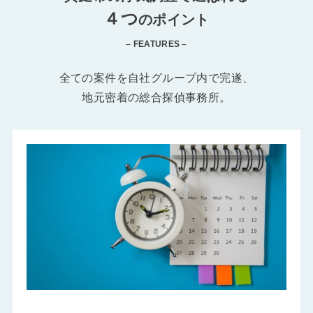
４つ
のポイント
– FEATURES –
全ての案件を自社グループ内で完遂、
地元密着の総合探偵事務所。