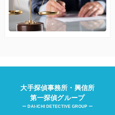
大手探偵事務所・興信所
第一探偵グループ
ー DAI-ICHI DETECTIVE GROUP ー