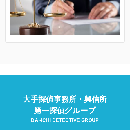
大手探偵事務所・興信所
第一探偵グループ
ー DAI-ICHI DETECTIVE GROUP ー