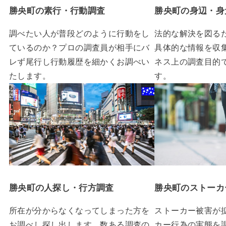
勝央町の素行・行動調査
勝央町の身辺・身
調べたい人が普段どのように行動をし
法的な解決を図る
ているのか？プロの調査員が相手にバ
具体的な情報を収
レず尾行し行動履歴を細かくお調べい
ネス上の調査目的
たします。
す。
勝央町の人探し・行方調査
勝央町のストーカ
所在が分からなくなってしまった方を
ストーカー被害が
お調べし探し出します。数ある調査の
カー行為の実態を