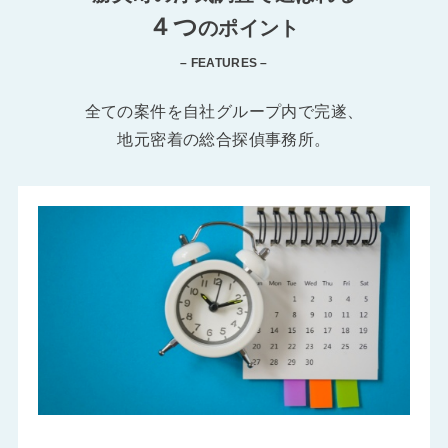
４つ
のポイント
– FEATURES –
全ての案件を自社グループ内で完遂、
地元密着の総合探偵事務所。