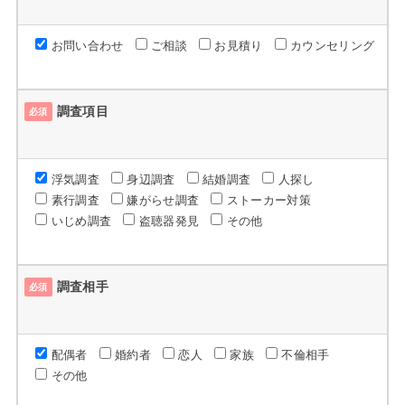
お問い合わせ
ご相談
お見積り
カウンセリング
調査項目
必須
浮気調査
身辺調査
結婚調査
人探し
素行調査
嫌がらせ調査
ストーカー対策
いじめ調査
盗聴器発見
その他
調査相手
必須
配偶者
婚約者
恋人
家族
不倫相手
その他