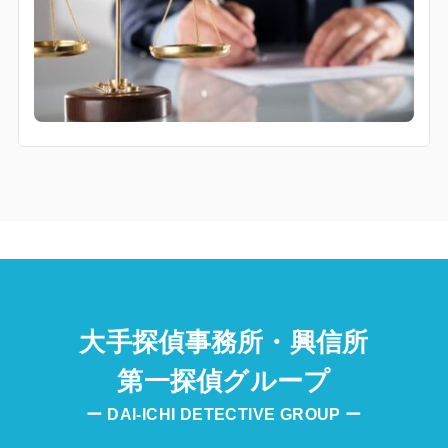
大手探偵事務所・興信所
第一探偵グループ
ー DAI-ICHI DETECTIVE GROUP ー