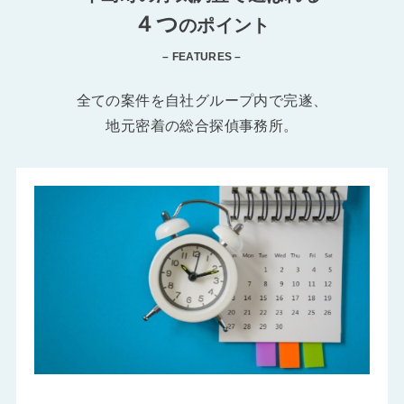
４つ
のポイント
– FEATURES –
全ての案件を自社グループ内で完遂、
地元密着の総合探偵事務所。