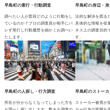
早島町の素行・行動調査
早島町の身辺・身
調べたい人が普段どのように行動をし
法的な解決を図る
ているのか？プロの調査員が相手にバ
具体的な情報を収
レず尾行し行動履歴を細かくお調べい
ネス上の調査目的
たします。
す。
早島町の人探し・行方調査
早島町のストーカ
所在が分からなくなってしまった方を
ストーカー被害が
お調べし探し出します。数ある調査の
カー行為の実態を