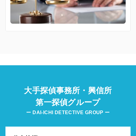
大手探偵事務所・興信所
第一探偵グループ
ー DAI-ICHI DETECTIVE GROUP ー