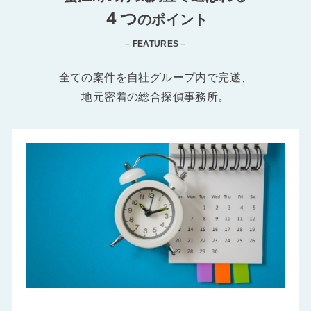
４つ
のポイント
– FEATURES –
全ての案件を自社グループ内で完遂、
地元密着の総合探偵事務所。