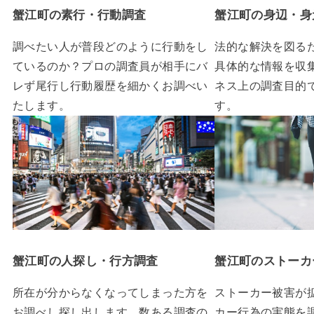
蟹江町の素行・行動調査
蟹江町の身辺・身
調べたい人が普段どのように行動をし
法的な解決を図る
ているのか？プロの調査員が相手にバ
具体的な情報を収
レず尾行し行動履歴を細かくお調べい
ネス上の調査目的
たします。
す。
蟹江町の人探し・行方調査
蟹江町のストーカ
所在が分からなくなってしまった方を
ストーカー被害が
お調べし探し出します。数ある調査の
カー行為の実態を