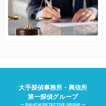
大手探偵事務所・興信所
第一探偵グループ
ー DAI-ICHI DETECTIVE GROUP ー