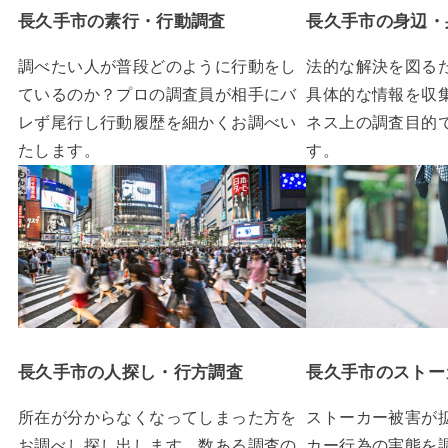
長久手市の素行・行動調査
長久手市の身辺・
調べたい人が普段どのように行動をし
法的な解決を図る
ているのか？プロの調査員が相手にバ
具体的な情報を収
レず尾行し行動履歴を細かくお調べい
ネス上の調査目的
たします。
す。
長久手市の人探し・行方調査
長久手市のストー
所在が分からなくなってしまった方を
ストーカー被害が
お調べし探し出します。数ある調査の
カー行為の実態を