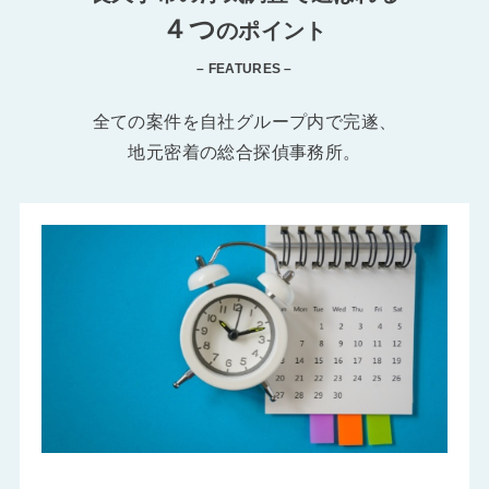
４つ
のポイント
– FEATURES –
全ての案件を自社グループ内で完遂、
地元密着の総合探偵事務所。