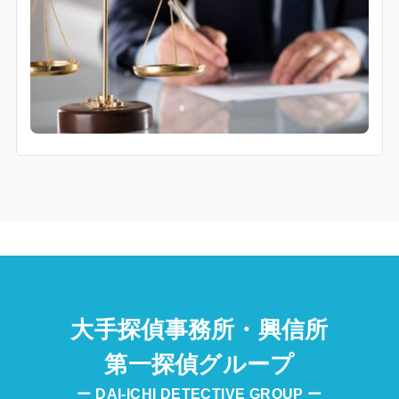
大手探偵事務所・興信所
第一探偵グループ
ー DAI-ICHI DETECTIVE GROUP ー