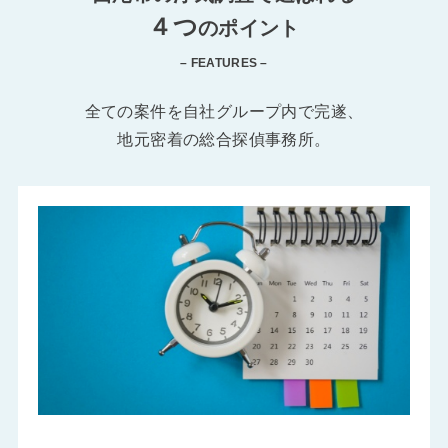
４つ
のポイント
– FEATURES –
全ての案件を自社グループ内で完遂、
地元密着の総合探偵事務所。