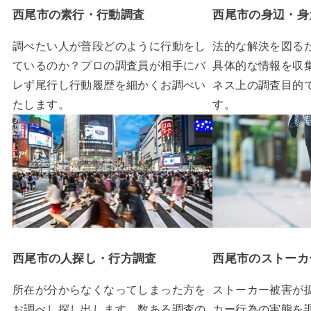
西尾市の素行・行動調査
西尾市の身辺・身
調べたい人が普段どのように行動をし
法的な解決を図る
ているのか？プロの調査員が相手にバ
具体的な情報を収
レず尾行し行動履歴を細かくお調べい
ネス上の調査目的
たします。
す。
西尾市の人探し・行方調査
西尾市のストーカ
所在が分からなくなってしまった方を
ストーカー被害が
お調べし探し出します。数ある調査の
カー行為の実態を