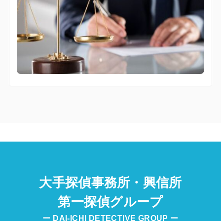
大手探偵事務所・興信所
第一探偵グループ
ー DAI-ICHI DETECTIVE GROUP ー