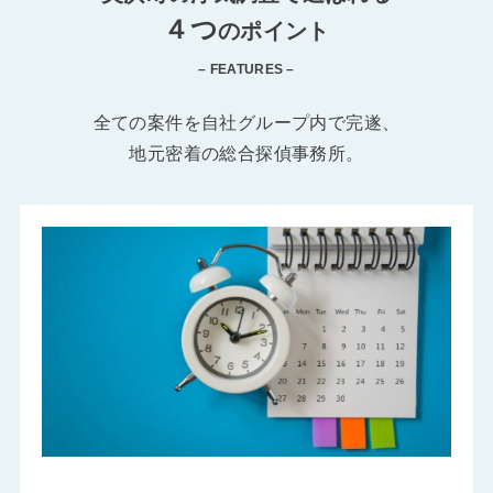
４つ
のポイント
– FEATURES –
全ての案件を自社グループ内で完遂、
地元密着の総合探偵事務所。