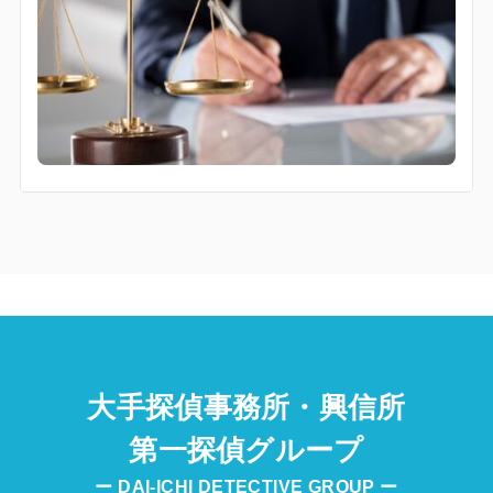
大手探偵事務所・興信所
第一探偵グループ
ー DAI-ICHI DETECTIVE GROUP ー