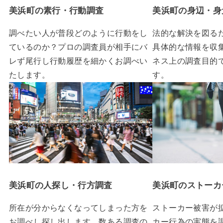
美浜町の素行・行動調査
美浜町の身辺・身
調べたい人が普段どのように行動をし
法的な解決を図る
ているのか？プロの調査員が相手にバ
具体的な情報を収
レず尾行し行動履歴を細かくお調べい
ネス上の調査目的
たします。
す。
美浜町の人探し・行方調査
美浜町のストーカ
所在が分からなくなってしまった方を
ストーカー被害が
お調べし探し出します。数ある調査の
カー行為の実態を