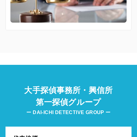
大手探偵事務所・興信所
第一探偵グループ
ー DAI-ICHI DETECTIVE GROUP ー