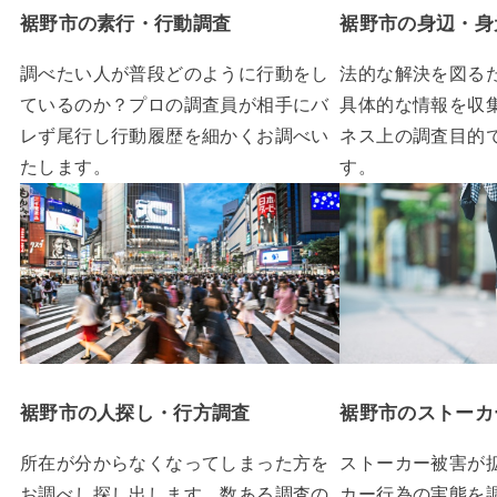
裾野市の素行・行動調査
裾野市の身辺・身
調べたい人が普段どのように行動をし
法的な解決を図る
ているのか？プロの調査員が相手にバ
具体的な情報を収
レず尾行し行動履歴を細かくお調べい
ネス上の調査目的
たします。
す。
裾野市の人探し・行方調査
裾野市のストーカ
所在が分からなくなってしまった方を
ストーカー被害が
お調べし探し出します。数ある調査の
カー行為の実態を