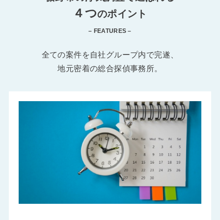
４つ
のポイント
– FEATURES –
全ての案件を自社グループ内で完遂、
地元密着の総合探偵事務所。