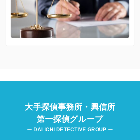
大手探偵事務所・興信所
第一探偵グループ
ー DAI-ICHI DETECTIVE GROUP ー