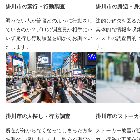
掛川市の素行・行動調査
掛川市の身辺・身
調べたい人が普段どのように行動をし
法的な解決を図る
ているのか？プロの調査員が相手にバ
具体的な情報を収
レず尾行し行動履歴を細かくお調べい
ネス上の調査目的
たします。
す。
掛川市の人探し・行方調査
掛川市のストーカ
所在が分からなくなってしまった方を
ストーカー被害が
お調べし探し出します。数ある調査の
カー行為の実態を