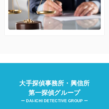
大手探偵事務所・興信所
第一探偵グループ
ー DAI-ICHI DETECTIVE GROUP ー