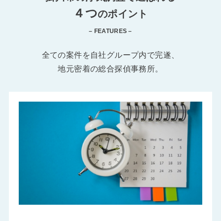
４つ
のポイント
– FEATURES –
全ての案件を自社グループ内で完遂、
地元密着の総合探偵事務所。