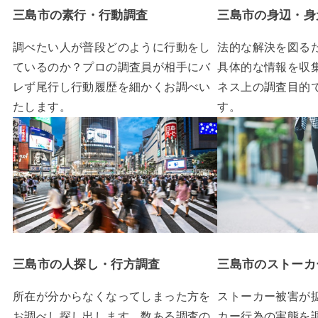
三島市の素行・行動調査
三島市の身辺・身
調べたい人が普段どのように行動をし
法的な解決を図る
ているのか？プロの調査員が相手にバ
具体的な情報を収
レず尾行し行動履歴を細かくお調べい
ネス上の調査目的
たします。
す。
三島市の人探し・行方調査
三島市のストーカ
所在が分からなくなってしまった方を
ストーカー被害が
お調べし探し出します。数ある調査の
カー行為の実態を