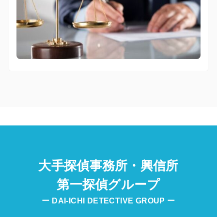
大手探偵事務所・興信所
第一探偵グループ
ー DAI-ICHI DETECTIVE GROUP ー