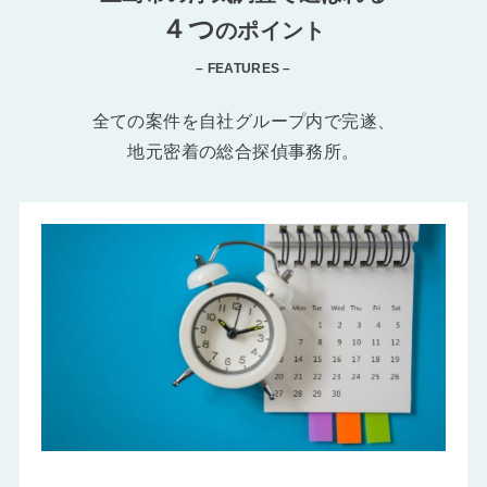
４つ
のポイント
– FEATURES –
全ての案件を自社グループ内で完遂、
地元密着の総合探偵事務所。