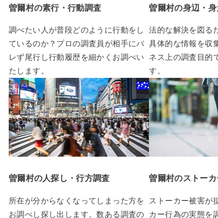
曽爾村の素行・行動調査
曽爾村の身辺・身
調べたい人が普段どのように行動をし
法的な解決を図る
ているのか？プロの調査員が相手にバ
具体的な情報を収
レず尾行し行動履歴を細かくお調べい
ネス上の調査目的
たします。
す。
曽爾村の人探し・行方調査
曽爾村のストーカ
所在が分からなくなってしまった方を
ストーカー被害が
お調べし探し出します。数ある調査の
カー行為の実態を