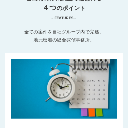
４つ
のポイント
– FEATURES –
全ての案件を自社グループ内で完遂、
地元密着の総合探偵事務所。