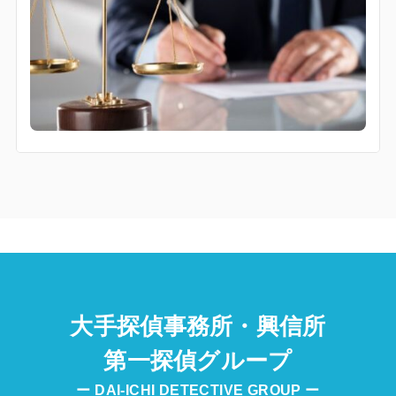
大手探偵事務所・興信所
第一探偵グループ
ー DAI-ICHI DETECTIVE GROUP ー