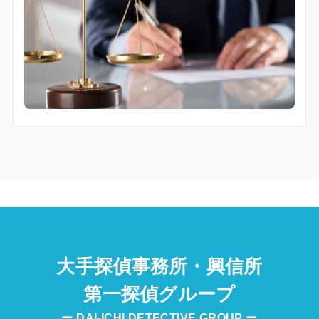
大手探偵事務所・興信所
第一探偵グループ
ー DAI-ICHI DETECTIVE GROUP ー