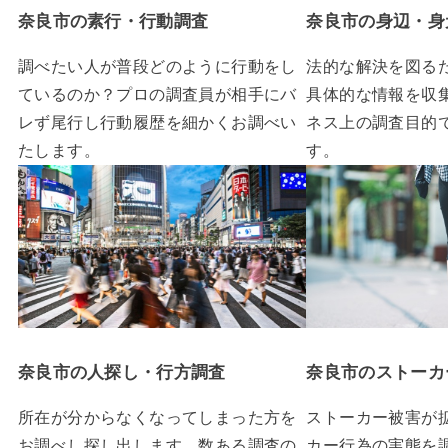
奈良市の素行・行動調査
奈良市の身辺・身
調べたい人が普段どのように行動をし
法的な解決を図る
ているのか？プロの調査員が相手にバ
具体的な情報を収
レず尾行し行動履歴を細かくお調べい
ネス上の調査目的
たします。
す。
奈良市の人探し・行方調査
奈良市のストーカ
所在が分からなくなってしまった方を
ストーカー被害が
お調べし探し出します。数ある調査の
カー行為の実態を