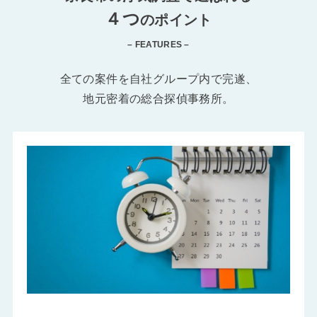
４つ
のポイント
– FEATURES –
全ての案件を自社グループ内で完遂、
地元密着の総合探偵事務所。