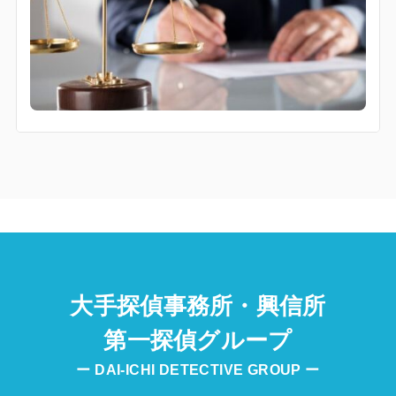
大手探偵事務所・興信所
第一探偵グループ
ー DAI-ICHI DETECTIVE GROUP ー