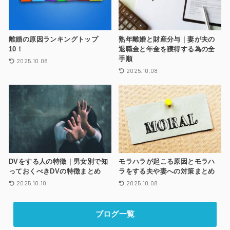
離婚の原因ランキングトップ
熟年離婚と財産分与｜妻が夫の
10！
退職金と年金を獲得する為の全
手順
2025.10.08
2025.10.08
DVをする人の特徴｜男女別で知
モラハラが起こる原因とモラハ
っておくべきDVの特徴まとめ
ラをする夫や妻への対策まとめ
2025.10.10
2025.10.08
ブログ一覧