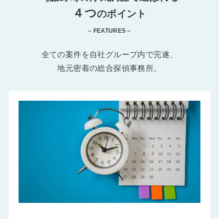
４つ
のポイント
– FEATURES –
全ての案件を自社グループ内で完遂、
地元密着の総合探偵事務所。