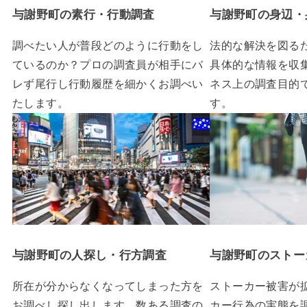
与謝野町の素行・行動調査
与謝野町の身辺・
調べたい人が普段どのように行動をし
法的な解決を図る
ているのか？プロの調査員が相手にバ
具体的な情報を収
レず尾行し行動履歴を細かくお調べい
ネス上の調査目的
たします。
す。
与謝野町の人探し・行方調査
与謝野町のストー
所在が分からなくなってしまった方を
ストーカー被害が
お調べし探し出します。数ある調査の
カー行為の実態を