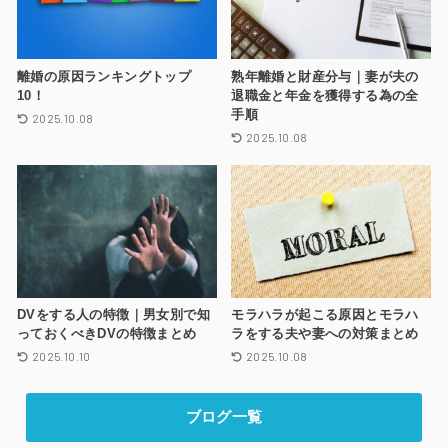
離婚の原因ランキングトップ
熟年離婚と財産分与｜妻が夫の
10！
退職金と年金を獲得する為の全
手順
2025.10.08
2025.10.08
DVをする人の特徴｜男女別で知
モラハラが起こる原因とモラハ
っておくべきDVの特徴まとめ
ラをする夫や妻への対策まとめ
2025.10.10
2025.10.08
ブログ一覧