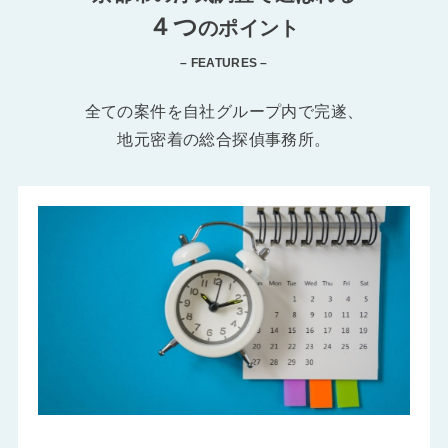
４つ
のポイント
– FEATURES –
全ての案件を自社グループ内で完遂、
地元密着の総合探偵事務所。