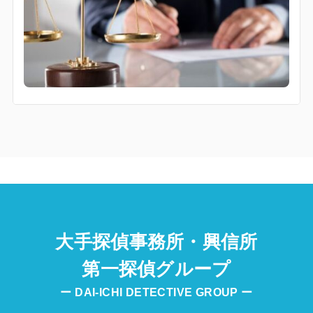
大手探偵事務所・興信所
第一探偵グループ
ー DAI-ICHI DETECTIVE GROUP ー