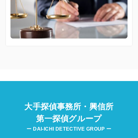
大手探偵事務所・興信所
第一探偵グループ
ー DAI-ICHI DETECTIVE GROUP ー