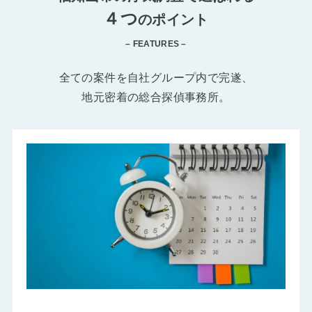
４つ
のポイント
– FEATURES –
全ての案件を自社グループ内で完遂、
地元密着の総合探偵事務所。