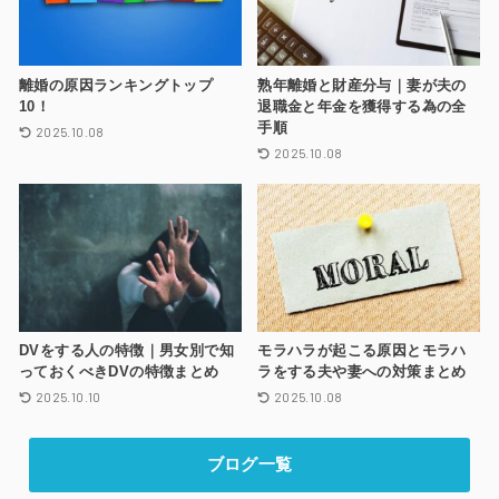
離婚の原因ランキングトップ
熟年離婚と財産分与｜妻が夫の
10！
退職金と年金を獲得する為の全
手順
2025.10.08
2025.10.08
DVをする人の特徴｜男女別で知
モラハラが起こる原因とモラハ
っておくべきDVの特徴まとめ
ラをする夫や妻への対策まとめ
2025.10.10
2025.10.08
ブログ一覧