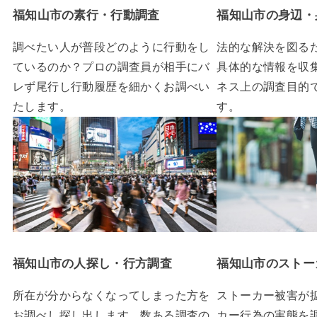
福知山市の素行・行動調査
福知山市の身辺・
調べたい人が普段どのように行動をし
法的な解決を図る
ているのか？プロの調査員が相手にバ
具体的な情報を収
レず尾行し行動履歴を細かくお調べい
ネス上の調査目的
たします。
す。
福知山市の人探し・行方調査
福知山市のストー
所在が分からなくなってしまった方を
ストーカー被害が
お調べし探し出します。数ある調査の
カー行為の実態を