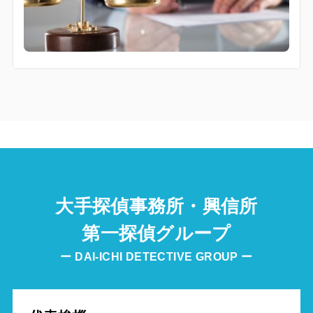
大手探偵事務所・興信所
第一探偵グループ
ー DAI-ICHI DETECTIVE GROUP ー