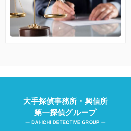
大手探偵事務所・興信所
第一探偵グループ
ー DAI-ICHI DETECTIVE GROUP ー