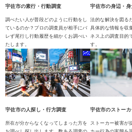
宇佐市の素行・行動調査
宇佐市の身辺・身
調べたい人が普段どのように行動をし
法的な解決を図る
ているのか？プロの調査員が相手にバ
具体的な情報を収
レず尾行し行動履歴を細かくお調べい
ネス上の調査目的
たします。
す。
宇佐市の人探し・行方調査
宇佐市のストーカ
所在が分からなくなってしまった方を
ストーカー被害が
お調べし探し出します。数ある調査の
カー行為の実態を