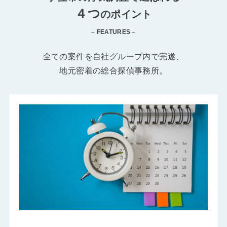
４つ
のポイント
– FEATURES –
全ての案件を自社グループ内で完遂、
地元密着の総合探偵事務所。