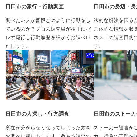
日田市の素行・行動調査
日田市の身辺・身
調べたい人が普段どのように行動をし
法的な解決を図る
ているのか？プロの調査員が相手にバ
具体的な情報を収
レず尾行し行動履歴を細かくお調べい
ネス上の調査目的
たします。
す。
日田市の人探し・行方調査
日田市のストーカ
所在が分からなくなってしまった方を
ストーカー被害が
お調べし探し出します。数ある調査の
カー行為の実態を