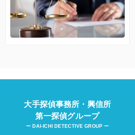
大手探偵事務所・興信所
第一探偵グループ
ー DAI-ICHI DETECTIVE GROUP ー