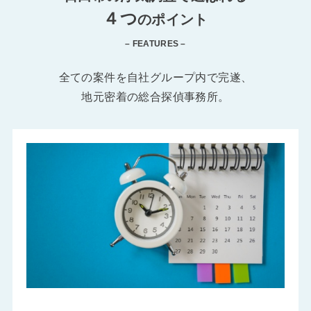
４つ
のポイント
– FEATURES –
全ての案件を自社グループ内で完遂、
地元密着の総合探偵事務所。