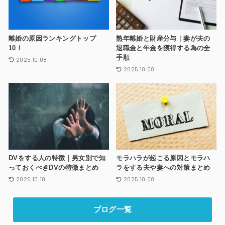
離婚の原因ランキングトップ
熟年離婚と財産分与｜妻が夫の
10！
退職金と年金を獲得する為の全
手順
2025.10.08
2025.10.08
DVをする人の特徴｜男女別で知
モラハラが起こる原因とモラハ
っておくべきDVの特徴まとめ
ラをする夫や妻への対策まとめ
2025.10.10
2025.10.08
ブログ一覧