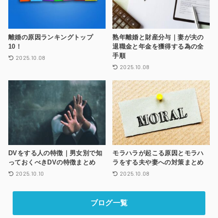
離婚の原因ランキングトップ
熟年離婚と財産分与｜妻が夫の
10！
退職金と年金を獲得する為の全
手順
2025.10.08
2025.10.08
DVをする人の特徴｜男女別で知
モラハラが起こる原因とモラハ
っておくべきDVの特徴まとめ
ラをする夫や妻への対策まとめ
2025.10.10
2025.10.08
ブログ一覧