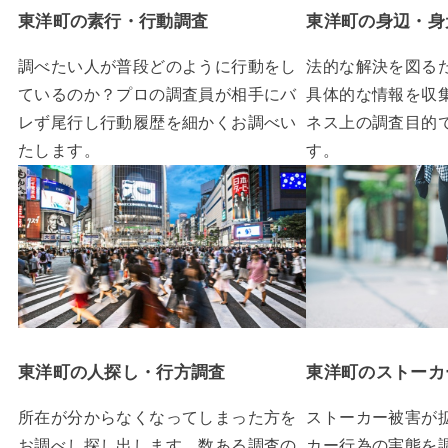
東洋町の素行・行動調査
東洋町の身辺・身
調べたい人が普段どのように行動をし
法的な解決を図る
ているのか？プロの調査員が相手にバ
具体的な情報を収
レず尾行し行動履歴を細かくお調べい
ネス上の調査目的
たします。
す。
東洋町の人探し・行方調査
東洋町
のストーカ
所在が分からなくなってしまった方を
ストーカー被害が
お調べし探し出します。数ある調査の
カー行為の実態を