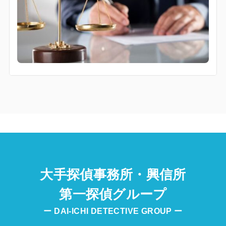
大手探偵事務所・興信所
第一探偵グループ
ー DAI-ICHI DETECTIVE GROUP ー