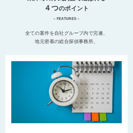
４つ
のポイント
– FEATURES –
全ての案件を自社グループ内で完遂、
地元密着の総合探偵事務所。