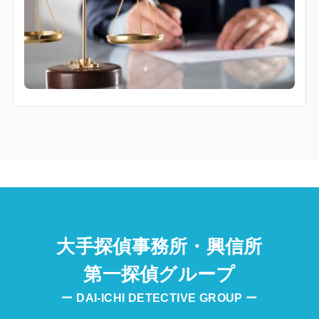
大手探偵事務所・興信所
第一探偵グループ
ー DAI-ICHI DETECTIVE GROUP ー