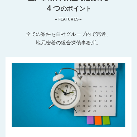
４つ
のポイント
– FEATURES –
全ての案件を自社グループ内で完遂、
地元密着の総合探偵事務所。