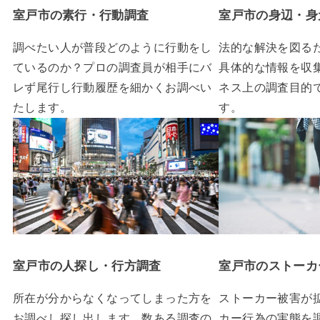
室戸市の素行・行動調査
室戸市の身辺・身
調べたい人が普段どのように行動をし
法的な解決を図る
ているのか？プロの調査員が相手にバ
具体的な情報を収
レず尾行し行動履歴を細かくお調べい
ネス上の調査目的
たします。
す。
室戸市の人探し・行方調査
室戸市のストーカ
所在が分からなくなってしまった方を
ストーカー被害が
お調べし探し出します。数ある調査の
カー行為の実態を