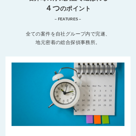
４つ
のポイント
– FEATURES –
全ての案件を自社グループ内で完遂、
地元密着の総合探偵事務所。