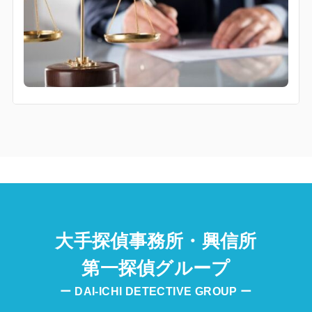
大手探偵事務所・興信所
第一探偵グループ
ー DAI-ICHI DETECTIVE GROUP ー