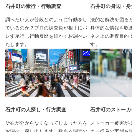
石井町の素行・行動調査
石井町の身辺・身
調べたい人が普段どのように行動をし
法的な解決を図る
ているのか？プロの調査員が相手にバ
具体的な情報を収
レず尾行し行動履歴を細かくお調べい
ネス上の調査目的
たします。
す。
石井町の人探し・行方調査
石井町のストーカ
所在が分からなくなってしまった方を
ストーカー被害が
お調べし探し出します。数ある調査の
カー行為の実態を