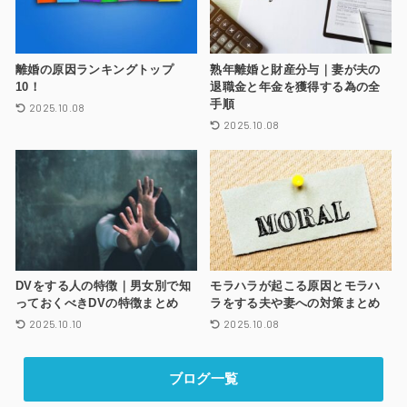
離婚の原因ランキングトップ
熟年離婚と財産分与｜妻が夫の
10！
退職金と年金を獲得する為の全
手順
2025.10.08
2025.10.08
DVをする人の特徴｜男女別で知
モラハラが起こる原因とモラハ
っておくべきDVの特徴まとめ
ラをする夫や妻への対策まとめ
2025.10.10
2025.10.08
ブログ一覧