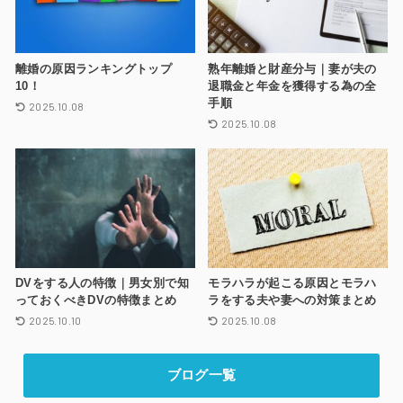
離婚の原因ランキングトップ
熟年離婚と財産分与｜妻が夫の
10！
退職金と年金を獲得する為の全
手順
2025.10.08
2025.10.08
DVをする人の特徴｜男女別で知
モラハラが起こる原因とモラハ
っておくべきDVの特徴まとめ
ラをする夫や妻への対策まとめ
2025.10.10
2025.10.08
ブログ一覧