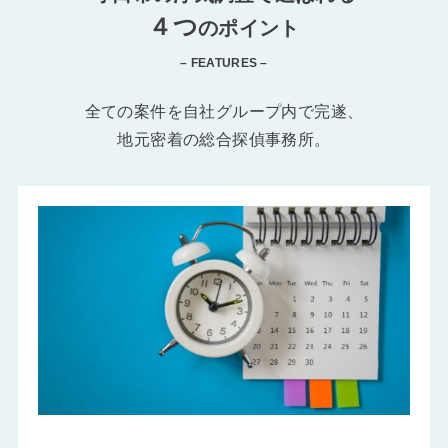
４つ
のポイント
– FEATURES –
全ての案件を自社グループ内で完遂、
地元密着の総合探偵事務所。