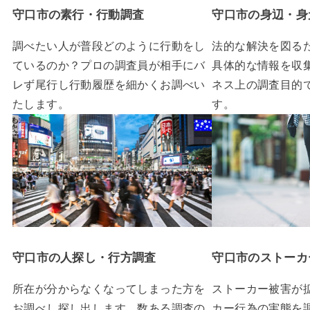
守口市の素行・行動調査
守口市の身辺・身
調べたい人が普段どのように行動をし
法的な解決を図る
ているのか？プロの調査員が相手にバ
具体的な情報を収
レず尾行し行動履歴を細かくお調べい
ネス上の調査目的
たします。
す。
守口市の人探し・行方調査
守口市のストーカ
所在が分からなくなってしまった方を
ストーカー被害が
お調べし探し出します。数ある調査の
カー行為の実態を