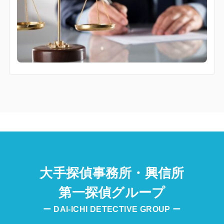
大手探偵事務所・興信所
第一探偵グループ
ー DAI-ICHI DETECTIVE GROUP ー