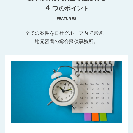
４つ
のポイント
– FEATURES –
全ての案件を自社グループ内で完遂、
地元密着の総合探偵事務所。