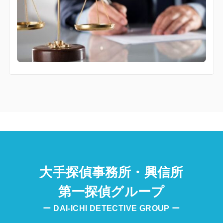
大手探偵事務所・興信所
第一探偵グループ
ー DAI-ICHI DETECTIVE GROUP ー