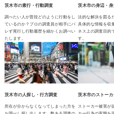
茨木市の素行・行動調査
茨木市の身辺・身
調べたい人が普段どのように行動をし
法的な解決を図る
ているのか？プロの調査員が相手にバ
具体的な情報を収
レず尾行し行動履歴を細かくお調べい
ネス上の調査目的
たします。
す。
茨木市の人探し・行方調査
茨木市のストーカ
所在が分からなくなってしまった方を
ストーカー被害が
お調べし探し出します。数ある調査の
カー行為の実態を