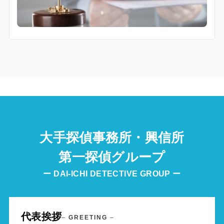
大手探偵事務所・興信所
第一探偵グループ
ー DAI-ICHI DETECTIVE GROUP ー
代表挨拶
–
GREETING
–