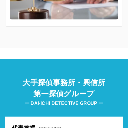
大手探偵事務所・興信所
第一探偵グループ
ー DAI-ICHI DETECTIVE GROUP ー
代表挨拶