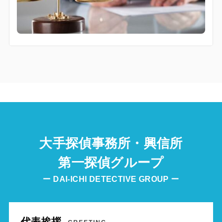
大手探偵事務所・興信所
第一探偵グループ
ー DAI-ICHI DETECTIVE GROUP ー
代表挨拶