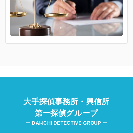
大手探偵事務所・興信所
第一探偵グループ
ー DAI-ICHI DETECTIVE GROUP ー