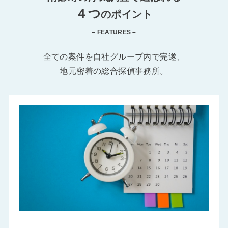
４つ
のポイント
– FEATURES –
全ての案件を自社グループ内で完遂、
地元密着の総合探偵事務所。