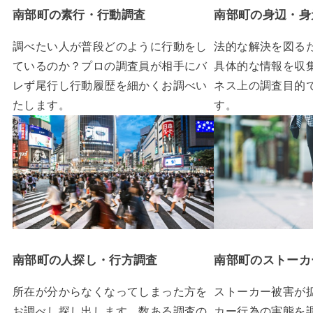
南部町の素行・行動調査
南部町の身辺・身
調べたい人が普段どのように行動をし
法的な解決を図る
ているのか？プロの調査員が相手にバ
具体的な情報を収
レず尾行し行動履歴を細かくお調べい
ネス上の調査目的
たします。
す。
南部町の人探し・行方調査
南部町のストーカ
所在が分からなくなってしまった方を
ストーカー被害が
お調べし探し出します。数ある調査の
カー行為の実態を