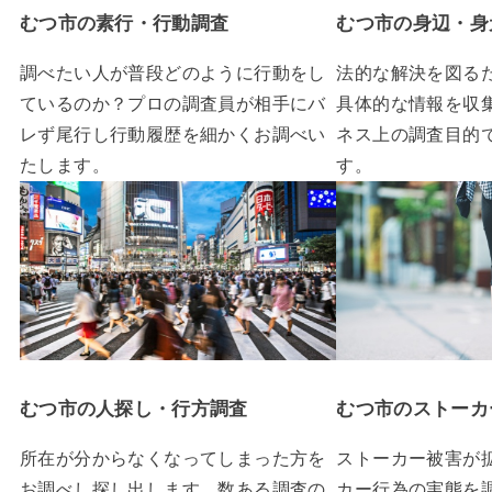
むつ市の素行・行動調査
むつ市の身辺・身
調べたい人が普段どのように行動をし
法的な解決を図る
ているのか？プロの調査員が相手にバ
具体的な情報を収
レず尾行し行動履歴を細かくお調べい
ネス上の調査目的
たします。
す。
むつ市の人探し・行方調査
むつ市のストーカ
所在が分からなくなってしまった方を
ストーカー被害が
お調べし探し出します。数ある調査の
カー行為の実態を