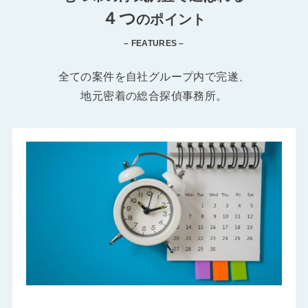
４つ
のポイント
– FEATURES –
全ての案件を自社グループ内で完遂、
地元密着の総合探偵事務所。