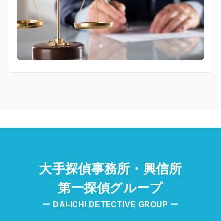
大手探偵事務所・興信所
第一探偵グループ
ー DAI-ICHI DETECTIVE GROUP ー