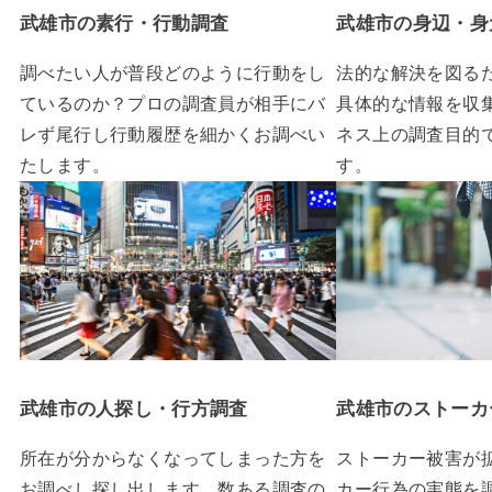
武雄市の素行・行動調査
武雄市の身辺・身
調べたい人が普段どのように行動をし
法的な解決を図る
ているのか？プロの調査員が相手にバ
具体的な情報を収
レず尾行し行動履歴を細かくお調べい
ネス上の調査目的
たします。
す。
武雄市の人探し・行方調査
武雄市のストーカ
所在が分からなくなってしまった方を
ストーカー被害が
お調べし探し出します。数ある調査の
カー行為の実態を