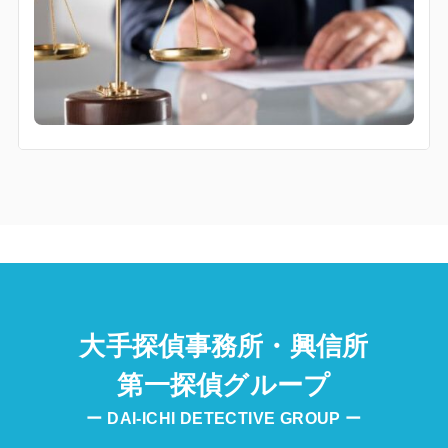
大手探偵事務所・興信所
第一探偵グループ
ー DAI-ICHI DETECTIVE GROUP ー