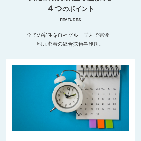
４つ
のポイント
– FEATURES –
全ての案件を自社グループ内で完遂、
地元密着の総合探偵事務所。