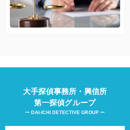
大手探偵事務所・興信所
第一探偵グループ
ー DAI-ICHI DETECTIVE GROUP ー