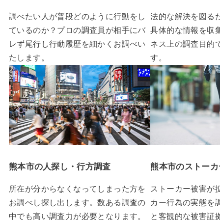
調べたい人が普段どのように行動をし
法的な解決を図る
ているのか？プロの調査員が相手にバ
具体的な情報を収
レず尾行し行動履歴を細かくお調べい
ネス上の調査目的
たします。
す。
熊本市の人探し・行方調査
熊本市のストーカ
所在が分からなくなってしまった方を
ストーカー被害が
お調べし探し出します。数ある調査の
カー行為の実態を
中でも高い調査力が必要となります。
と客観的な被害証