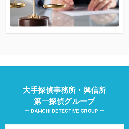
大手探偵事務所・興信所
第一探偵グループ
ー DAI-ICHI DETECTIVE GROUP ー