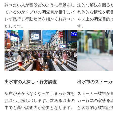
調べたい人が普段どのように行動をし
法的な解決を図る
ているのか？プロの調査員が相手にバ
具体的な情報を収
レず尾行し行動履歴を細かくお調べい
ネス上の調査目的
たします。
す。
出水市
の人探し・行方調査
出水市のストーカ
所在が分からなくなってしまった方を
ストーカー被害が
お調べし探し出します。数ある調査の
カー行為の実態を
中でも高い調査力が必要となります。
と客観的な被害証