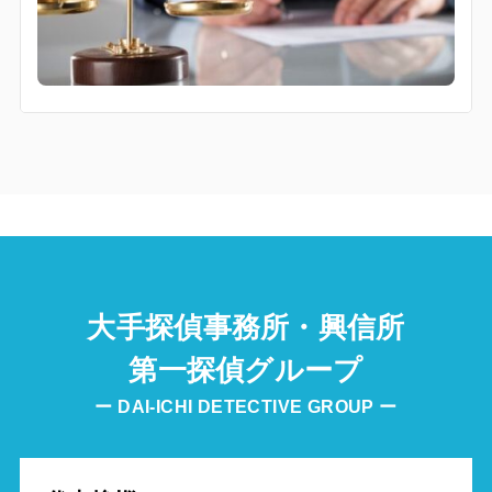
大手探偵事務所・興信所
第一探偵グループ
ー DAI-ICHI DETECTIVE GROUP ー