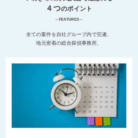
４つ
のポイント
– FEATURES –
全ての案件を自社グループ内で完遂、
地元密着の総合探偵事務所。