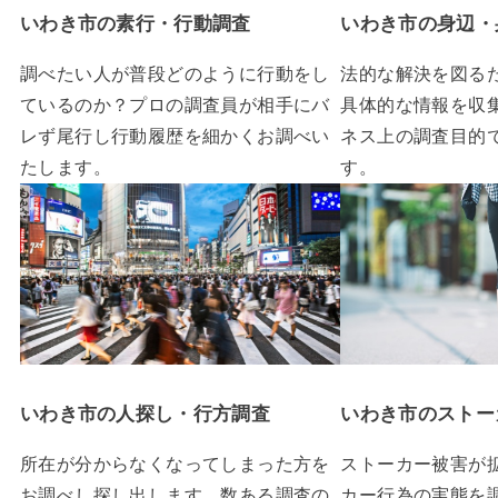
いわき市の素行・行動調査
いわき市の身辺・
調べたい人が普段どのように行動をし
法的な解決を図る
ているのか？プロの調査員が相手にバ
具体的な情報を収
レず尾行し行動履歴を細かくお調べい
ネス上の調査目的
たします。
す。
いわき市の人探し・行方調査
いわき市のストー
所在が分からなくなってしまった方を
ストーカー被害が
お調べし探し出します。数ある調査の
カー行為の実態を