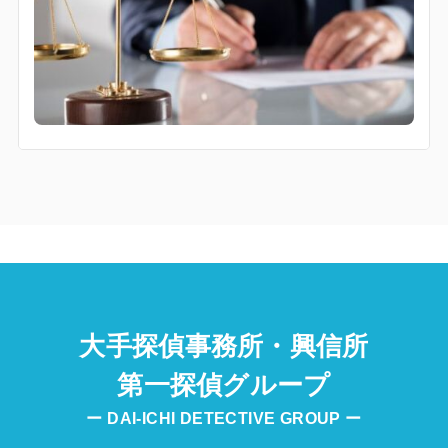
大手探偵事務所・興信所
第一探偵グループ
ー DAI-ICHI DETECTIVE GROUP ー