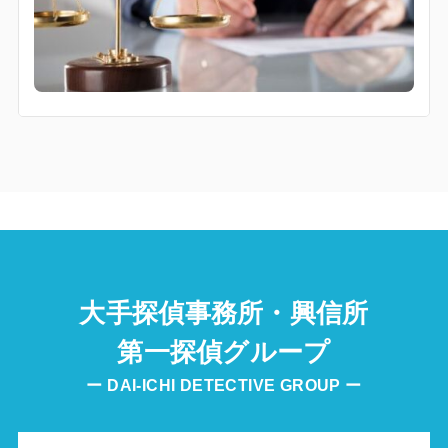
大手探偵事務所・興信所
第一探偵グループ
ー DAI-ICHI DETECTIVE GROUP ー