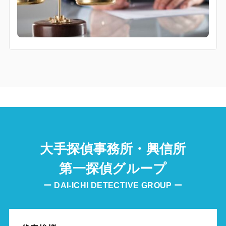
大手探偵事務所・興信所
第一探偵グループ
ー DAI-ICHI DETECTIVE GROUP ー