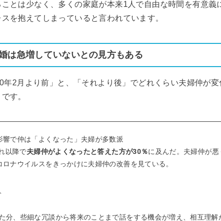
ることは少なく、多くの家庭が本来1人で自由な時間を有意義
レスを抱えてしまっていると言われています。
婚は急増していないとの見方もある
20年2月より前」と、「それより後」でどれくらい夫婦仲が変
うです。
影響で仲は「よくなった」夫婦が多数派
それ以降で
夫婦仲がよくなったと答えた方が30％
に及んだ。夫婦仲が悪
コロナウイルスをきっかけに夫婦仲の改善を見ている。
、
た分、些細な冗談から将来のことまで話をする機会が増え、相互理解