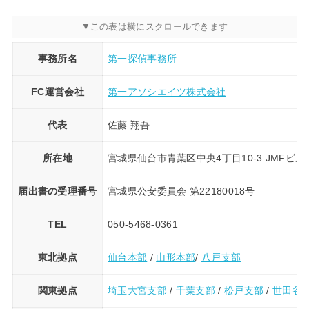
事務所名
第一探偵事務所
FC運営会社
第一アソシエイツ株式会社
代表
佐藤 翔吾
所在地
宮城県仙台市青葉区中央4丁目10-3 JMFビル仙
届出書の受理番号
宮城県公安委員会 第22180018号
TEL
050-5468-0361
東北拠点
仙台本部
/
山形本部
/
八戸支部
関東拠点
埼玉大宮支部
/
千葉支部
/
松戸支部
/
世田谷