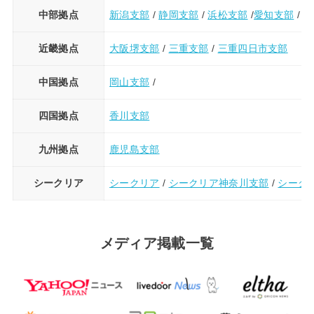
中部拠点
新潟支部
/
静岡支部
/
浜松支部
/
愛知支部
/
豊
近畿拠点
大阪堺支部
/
三重支部
/
三重四日市支部
中国拠点
岡山支部
/
四国拠点
香川支部
九州拠点
鹿児島支部
シークリア
シークリア
/
シークリア神奈川支部
/
シーク
メディア掲載一覧